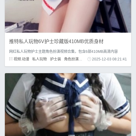
推特私人玩物6V护士珍藏版410MB优质身材
网红私人玩物护士主题角色扮演视频合集，包含6部410MB高清内容
视频.动漫
私人玩物
护士装
角色扮演
珍藏版
2025-12-03 08:21:41
推特展示