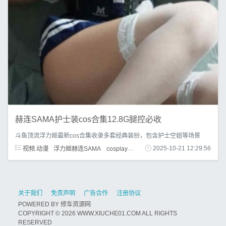
赫连SAMA护士装cos合集12.8G腿控必收
斗鱼顶流浮力姬最新cos合集收录多套经典装扮，包含护士空姐等场景
视频.动漫
浮力姬赫连SAMA
cosplay合集
护士装
2025-10-21 12:29:56
空姐服装
御姐长腿
关于我们
免责声明
广告合作
注册协议
POWERED BY
修车资源网
COPYRIGHT © 2026 WWW.XIUCHE01.COM ALL RIGHTS
RESERVED